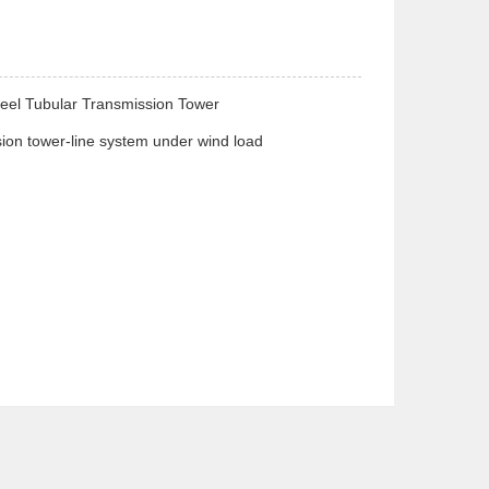
Steel Tubular Transmission Tower
ssion tower-line system under wind load