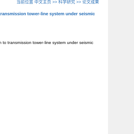
当前位置
中文主页
>>
科学研究
>>
论文成果
transmission tower-line system under seismic
 to transmission tower-line system under seismic