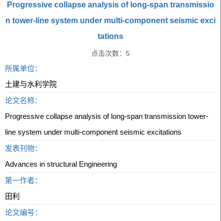
Progressive collapse analysis of long-span transmissio
n tower-line system under multi-component seismic exci
tations
点击次数：
5
所属单位：
土建与水利学院
论文名称：
Progressive collapse analysis of long-span transmission tower-
line system under multi-component seismic excitations
发表刊物：
Advances in structural Engineering
第一作者：
田利
论文编号：