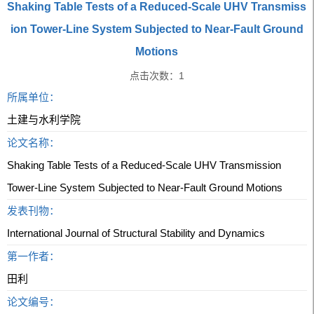
Shaking Table Tests of a Reduced-Scale UHV Transmiss
ion Tower-Line System Subjected to Near-Fault Ground
Motions
点击次数：
1
所属单位：
土建与水利学院
论文名称：
Shaking Table Tests of a Reduced-Scale UHV Transmission
Tower-Line System Subjected to Near-Fault Ground Motions
发表刊物：
International Journal of Structural Stability and Dynamics
第一作者：
田利
论文编号：