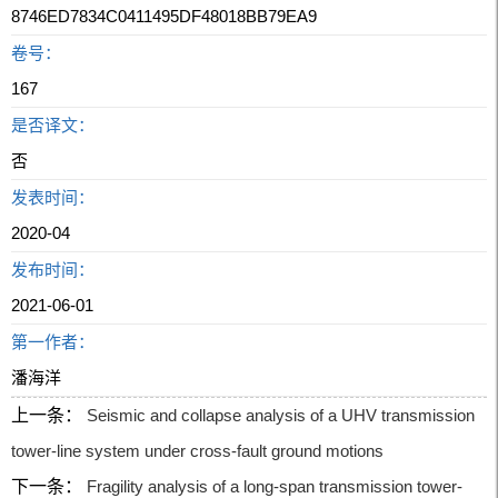
8746ED7834C0411495DF48018BB79EA9
卷号：
167
是否译文：
否
发表时间：
2020-04
发布时间：
2021-06-01
第一作者：
潘海洋
上一条：
Seismic and collapse analysis of a UHV transmission
tower-line system under cross-fault ground motions
下一条：
Fragility analysis of a long-span transmission tower-