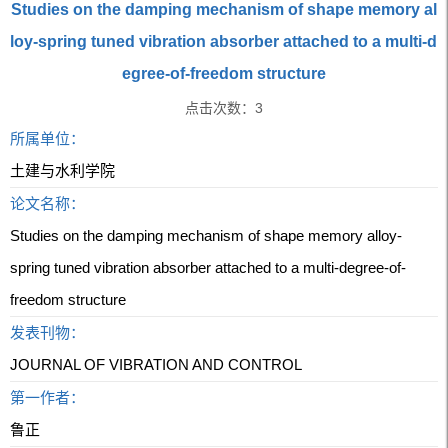
Studies on the damping mechanism of shape memory al
loy-spring tuned vibration absorber attached to a multi-d
egree-of-freedom structure
点击次数：
3
所属单位：
土建与水利学院
论文名称：
Studies on the damping mechanism of shape memory alloy-
spring tuned vibration absorber attached to a multi-degree-of-
freedom structure
发表刊物：
JOURNAL OF VIBRATION AND CONTROL
第一作者：
鲁正