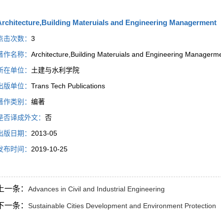
Architecture,Building Materuials and Engineering Managerment
点击次数：
3
著作名称：
Architecture,Building Materuials and Engineering Managerm
所在单位：
土建与水利学院
出版单位：
Trans Tech Publications
著作类别：
编著
是否译成外文：
否
出版日期：
2013-05
发布时间：
2019-10-25
上一条：
Advances in Civil and Industrial Engineering
下一条：
Sustainable Cities Development and Environment Protection