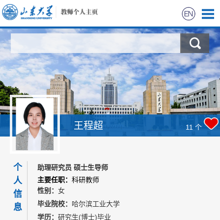
首页
科学研究
教学研究
获奖信息
王程超
11
个
招生信息
个
助理研究员 硕士生导师
学生信息
人
主要任职：
科研教师
性别：
女
信
我的相册
毕业院校：
哈尔滨工业大学
息
学历：
研究生(博士)毕业