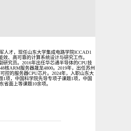
人才，现任山东大学集成电路学院ICCAD1
能效、高可靠的计算系统
设计与研究工作。
副研究员。
2016
年出任华芯通半导体的
CPU
技
48
核
ARM
服务器晟龙
4800
。
2019
年，出任苏州
主可控的服务器
CPU
芯片。2024年，入职山东大
题
1
项，中国科学院先导专项子课题
1
项，中国
东省面上等课题
10
余项。