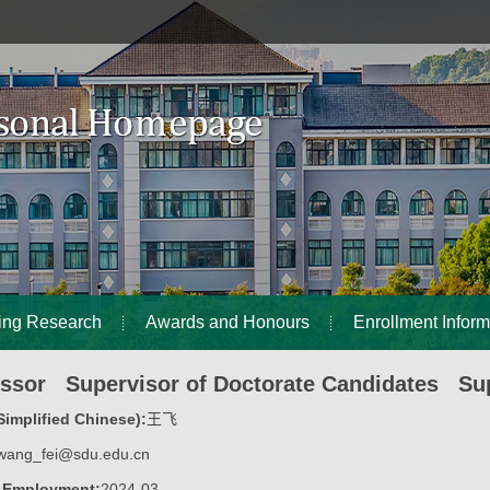
ing Research
Awards and Honours
Enrollment Inform
essor Supervisor of Doctorate Candidates Sup
implified Chinese):
王飞
wang_fei@sdu.edu.cn
f Employment:
2024-03