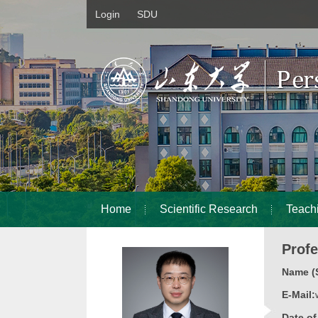
Login
SDU
Home
Scientific Research
Teach
Prof
Name (S
E-Mail:
Date o