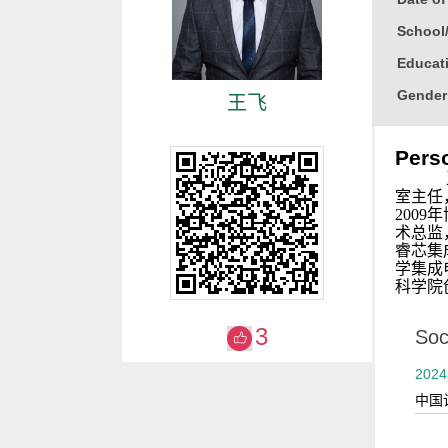
School
Educati
Gender
王飞
Degree
Perso
Alma M
College
室主任
2009
年
Honor
术总监
睿芯集
2014
学集成
科学院
3
Soci
2024
中国