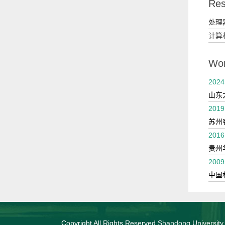
Res
处理
计算
Wor
2024
山东
2019
苏州
2016
贵州
2009
中国
Copyright All Rights Reserved Shandong University