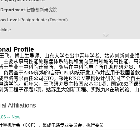
/Department:
智能创新研究院
on Level:
Postgraduate (Doctoral)
:
Male
:
博士
nal Profile
ater:
中国科学院计算技术研究所
王飞，博士生导师、山东大学杰出中青年学者、姑苏创新创业领军
:
School of Integrated Circuits,Shandong University
，主要从事高性能处理器体系结构和
面向应用领域的高性能、高
博士毕业于中科院计算所，随后在中科院电子所任助理研究员、
，负责基于
ARM
架构的自研
CPU
内核研发工作并应用于我国首款
成电路有限责任公司
CTO
，采用
RISC-V
架构设计研发国产全自
 中国电子学会技术发明二等奖
电路学院。近年来，王飞研究员主持国家基金
1
项，国家
863
子课
创新工程子课题
1
项，姑苏重大创新工程、实践九
B
在轨试验、山
al Affiliations
.06 -- Now
计算机学会（CCF），集成电路专业委员会，执行委员