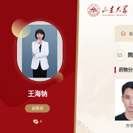
当
同
药物分
王海钠
副教授
4
乔