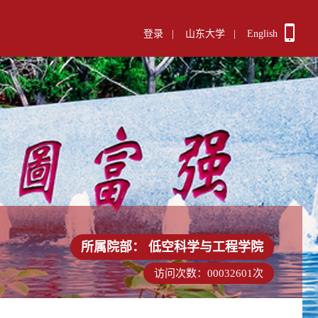
登录
|
山东大学
|
English
所属院部：
低空科学与工程学院
访问次数：
00032601
次