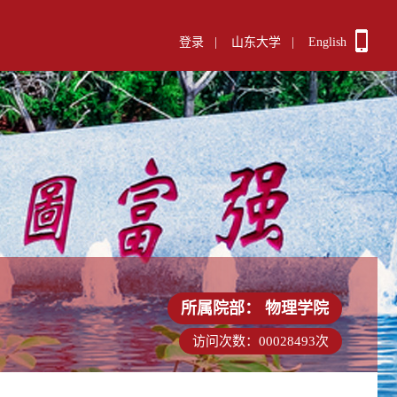
登录
|
山东大学
|
English
所属院部：
物理学院
访问次数：
00028493
次