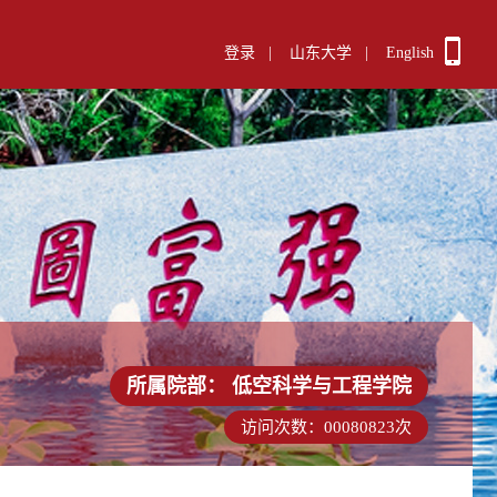
登录
|
山东大学
|
English
所属院部：
低空科学与工程学院
访问次数：
00080823
次