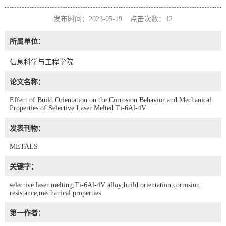
发布时间：2023-05-19 点击次数：
42
所属单位：
信息科学与工程学院
论文名称：
Effect of Build Orientation on the Corrosion Behavior and Mechanical
Properties of Selective Laser Melted Ti-6Al-4V
发表刊物：
METALS
关键字：
selective laser melting;Ti-6Al-4V alloy;build orientation;corrosion
resistance;mechanical properties
第一作者：