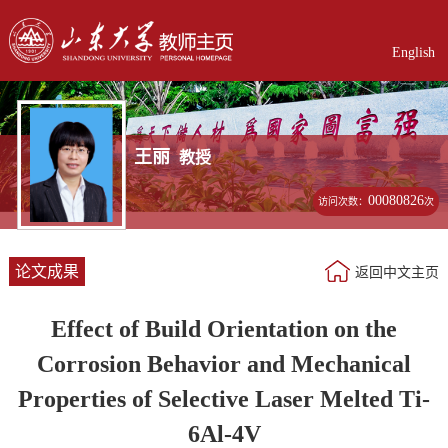
English
王丽
教授
00080826
访问次数：
次
论文成果
返回中文主页
Effect of Build Orientation on the
Corrosion Behavior and Mechanical
Properties of Selective Laser Melted Ti-
6Al-4V