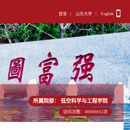
登录
|
山东大学
|
English
所属院部：
低空科学与工程学院
访问次数：
00080832
次