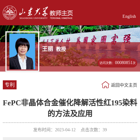
English
王丽
教授
00080851
访问次数：
次
专利
返回中文主页
FePC非晶体合金催化降解活性红195染料
的方法及应用
发布时间：2023-04-12 点击次数：
39