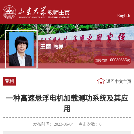
English
王丽
教授
00080836
访问次数：
次
专利
返回中文主页
一种高速悬浮电机加载测功系统及其应
用
发布时间：2023-06-04 点击次数：
6