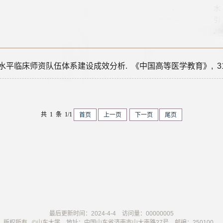
院高水平临床师资队伍体系建设成效分析.
《中国高等医学教育》,
3
共 1 条 1/1
首页
上一页
下一页
尾页
最后更新时间：
2024
-
4
-
4
访问量：
00000005
版权所有 ©山东大学 地址：中国山东省济南市山大南路27号 邮编：250100