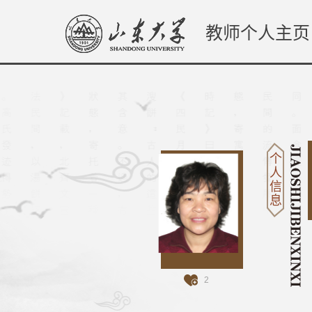
教师个人主页
个
人
信
息
2