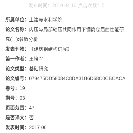
发布时间：2019-04-13
点击次数：
5
所属单位：
土建与水利学院
论文名称：
内压与局部轴压共同作用下钢筒仓屈曲性能研
究(Ⅰ):参数分析
发表刊物：
《建筑钢结构进展》
第一作者：
王培军
论文类型：
基础研究
论文编号：
079475DD58084C8DA31B6D68C0CBCACA
卷号：
19
期号：
03
页面范围：
47
是否译文：
否
发表时间：
2017-06