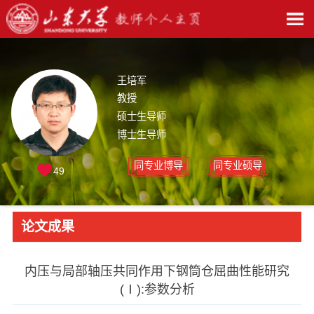
王培军
教授
硕士生导师
博士生导师
同专业博导
同专业硕导
49
论文成果
内压与局部轴压共同作用下钢筒仓屈曲性能研究
(Ⅰ):参数分析