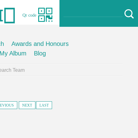
Qr code
ch
Awards and Honours
My Album
Blog
earch Team
EVIOUS
NEXT
LAST