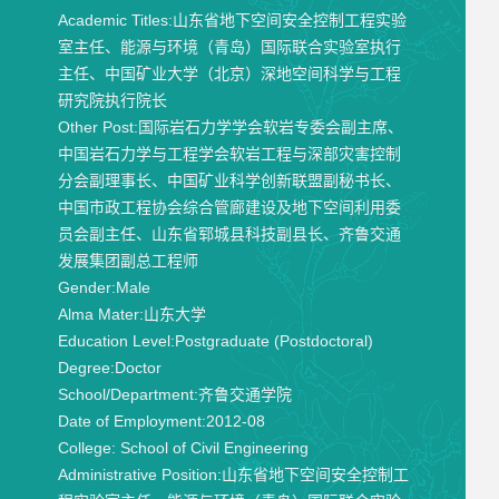
Academic Titles:
山东省地下空间安全控制工程实验
室主任、能源与环境（青岛）国际联合实验室执行
主任、中国矿业大学（北京）深地空间科学与工程
研究院执行院长
Other Post:
国际岩石力学学会软岩专委会副主席、
中国岩石力学与工程学会软岩工程与深部灾害控制
分会副理事长、中国矿业科学创新联盟副秘书长、
中国市政工程协会综合管廊建设及地下空间利用委
员会副主任、山东省郓城县科技副县长、齐鲁交通
发展集团副总工程师
Gender:
Male
Alma Mater:
山东大学
Education Level:
Postgraduate (Postdoctoral)
Degree:
Doctor
School/Department:
齐鲁交通学院
Date of Employment:
2012-08
College:
School of Civil Engineering
Administrative Position:
山东省地下空间安全控制工