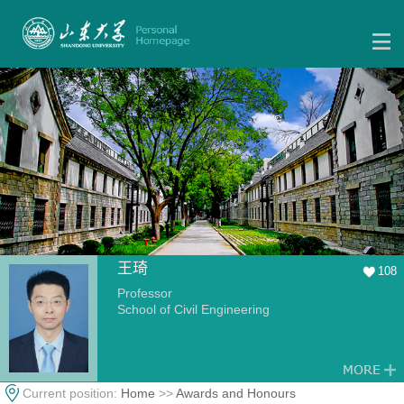
王琦
108
Professor
School of Civil Engineering
Current position:
Home
>>
Awards and Honours