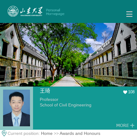
王琦
108
Professor
School of Civil Engineering
Current position:
Home
>>
Awards and Honours