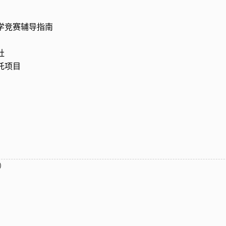
学竞赛辅导指南
社
托项目
）