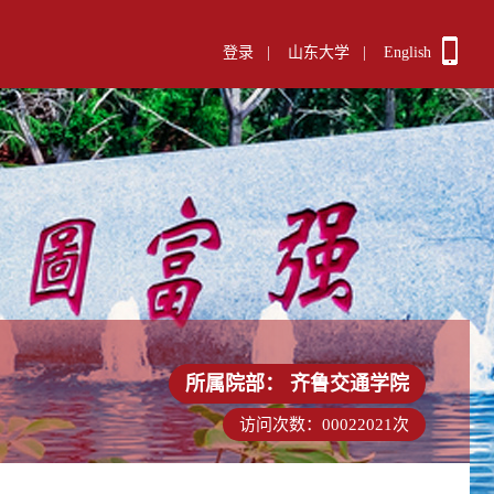
登录
|
山东大学
|
English
所属院部：
齐鲁交通学院
访问次数：
00022021
次