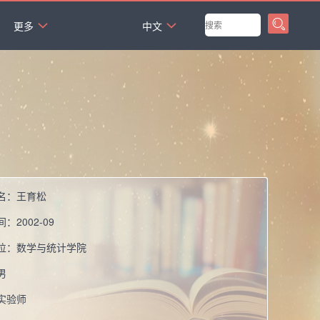
`
更多
中文
名：
王育松
间：
2002-09
位：
数学与统计学院
男
实验师