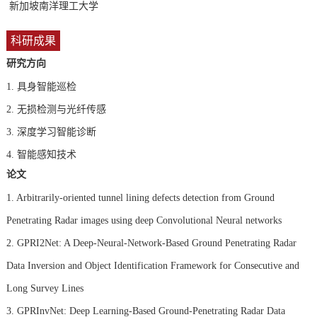
新加坡南洋理工大学
科研成果
研究方向
1.
具身智能巡检
2.
无损检测与光纤传感
3.
深度学习智能诊断
4.
智能感知技术
论文
1. Arbitrarily-oriented tunnel lining defects detection from Ground
Penetrating Radar images using deep Convolutional Neural networks
2. GPRI2Net: A Deep-Neural-Network-Based Ground Penetrating Radar
Data Inversion and Object Identification Framework for Consecutive and
Long Survey Lines
3. GPRInvNet: Deep Learning-Based Ground-Penetrating Radar Data