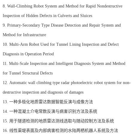
8.
Wall-Climbing Robot System and Method for Rapid Nondestructive
Inspection of Hidden Defects in Culverts and Sluices
9.
Primary-Secondary Type Disease Detection and Repair System and
Method for Infrastructure
10.
Multi-Arm Robot Used for Tunnel Lining Inspection and Defect
Diagnosis in Operation Period
11.
Multi-Scale Inspection and Intelligent Diagnosis System and Method
for Tunnel Structural Defects
12.
Automatic wall climbing type radar photoelectric robot system for non-
destructive inspection and diagnosis of damages
13.
一种多极化地质雷达数据智能反演与成像方法
14.
一种混凝土介电常数反演与病害识别方法及系统
15.
用于隧道检测的地质雷达测线选取与随动控制方法及系统
16.
线性渠堤表面及内部病害检测的水陆两栖机器人系统及方法