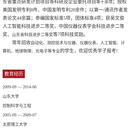
东省重点研发计划项目等科研及企业委托项目
；授权
等十余项
美国发明专利
8
件、中国发明专利
20
余件；以
第一
/
通讯作者发
表论文
44
余篇；参编国家标准
5
项，团体标准
4
项；获吴文俊
人工智能科技进步二等奖、
中国仪器仪表学会科技进步二等
奖、
等7项科技奖励。
山东省科技进步二等奖
常年招收
自动化、测控技术与仪器、仪器仪表、人工智能、计
的学生，欢迎优秀学子报考!
算机、地球物理、光电子等专业
教育经历
2009-09 — 2014-06
山东大学
控制科学与工程
2005-09 — 2009-07
太原理工大学