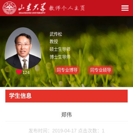
武传松
教授
硕士生导师
博士生导师
同专业博导
同专业硕导
124
学生信息
郑伟
发布时间：2019-04-17
点击次数：
1