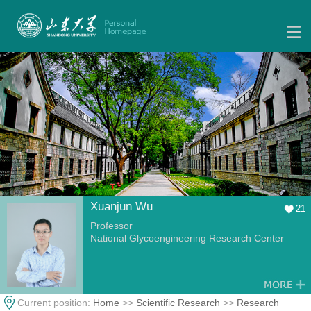
Xuanjun Wu
21
Professor
National Glycoengineering Research Center
Current position:
Home
>>
Scientific Research
>>
Research