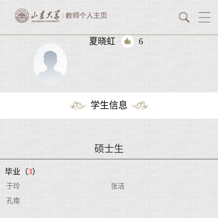
夏晓虹
6
学生信息
硕士生
毕业（
3
）
于玲
张洁
孔南