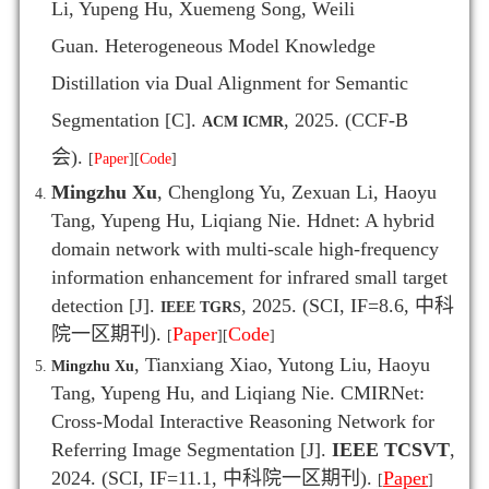
Li, Yupeng Hu, Xuemeng Song, Weili
Guan. Heterogeneous Model Knowledge
Distillation via Dual Alignment for Semantic
Segmentation [C].
, 2025. (CCF-B
ACM ICMR
会).
[
Paper
]
[
Code
]
Mingzhu Xu
, Chenglong Yu, Zexuan Li, Haoyu
Tang, Yupeng Hu, Liqiang Nie. Hdnet: A hybrid
domain network with multi-scale high-frequency
information enhancement for infrared small target
detection [J].
, 2025.
(SCI, IF=8.6,
中科
IEEE TGRS
院一区期刊
).
Paper
Code
[
]
[
]
, Tianxiang Xiao,
Yutong Liu
,
Haoyu
Mingzhu Xu
Tang, Yupeng Hu, and Liqiang Nie. CMIRNet:
Cross-Modal Interactive Reasoning Network for
Referring Image Segmentation
[J]
.
IEEE TCSVT
,
2024
.
(SCI, IF=11.1, 中科院一区期刊).
Paper
[
]