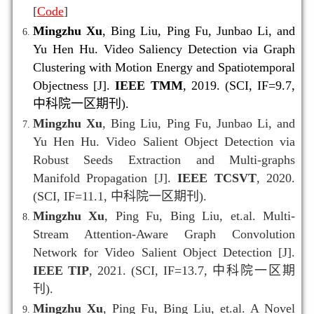
[
Code
]
Mingzhu Xu
, Bing Liu, Ping Fu, Junbao Li, and
Yu Hen Hu. Video Saliency Detection via Graph
Clustering with Motion Energy and Spatiotemporal
Objectness [J].
IEEE TMM
, 2019. (SCI, IF=9.7,
中科院一区期刊).
Mingzhu Xu
, Bing Liu, Ping Fu, Junbao Li, and
Yu Hen Hu. Video Salient Object Detection via
Robust Seeds Extraction and Multi-graphs
Manifold Propagation [J].
IEEE TCSVT
, 2020.
(SCI, IF=11.1, 中科院一区期刊).
Mingzhu Xu
, Ping Fu, Bing Liu, et.al. Multi-
Stream Attention-Aware Graph Convolution
Network for Video Salient Object Detection [J].
IEEE TIP
, 2021.
(SCI, IF=13.7, 中科院一区期
刊).
Mingzhu Xu
, Ping Fu, Bing Liu, et.al. A Novel