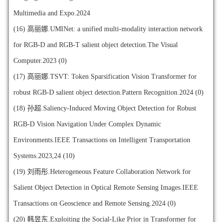
Multimedia and Expo.2024
(16)
高丽娜.UMINet: a unified multi-modality interaction network
for RGB-D and RGB-T salient object detection.The Visual
Computer.2023 (0)
(17)
高丽娜.TSVT: Token Sparsification Vision Transformer for
robust RGB-D salient object detection.Pattern Recognition.2024 (0)
(18)
孙超.Saliency-Induced Moving Object Detection for Robust
RGB-D Vision Navigation Under Complex Dynamic
Environments.IEEE Transactions on Intelligent Transportation
Systems.2023,24 (10)
(19)
刘雨彤.Heterogeneous Feature Collaboration Network for
Salient Object Detection in Optical Remote Sensing Images.IEEE
Transactions on Geoscience and Remote Sensing.2024 (0)
(20)
韩昱东.Exploiting the Social-Like Prior in Transformer for