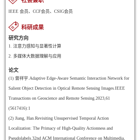
社会兼职
IEEE 会员、CCF会员、CSIG会员
科研成果
研究方向
1.
注意力感知与显著性计算
2.
多媒体大数据理解与应用
论文
(1)
曾祥宇.Adaptive Edge-Aware Semantic Interaction Network for
Salient Object Detection in Optical Remote Sensing Images.IEEE
Transactions on Geoscience and Remote Sensing.2023,61
(5617416):1
(2)
Jiang, Han.Revisiting Unsupervised Temporal Action
Localization: The Primacy of High-Quality Actionness and
Pseudolabels.32nd ACM International Conference on Multimedia,