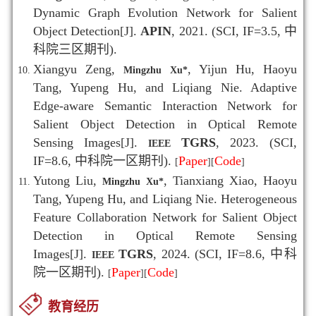
Dynamic Graph Evolution Network for Salient
Object Detection[J].
APIN
, 2021. (SCI, IF=3.5, 中
科院三区期刊).
Xiangyu Zeng,
, Yijun Hu, Haoyu
Mingzhu Xu
*
Tang, Yupeng Hu, and Liqiang Nie. Adaptive
Edge-aware Semantic Interaction Network for
Salient Object Detection in Optical Remote
Sensing Images[J].
TGRS
, 2023. (SCI,
IEEE
IF=8.6, 中科院一区期刊).
Paper
Code
[
]
[
]
Yutong Liu,
, Tianxiang Xiao, Haoyu
Mingzhu Xu
*
Tang, Yupeng Hu, and Liqiang Nie. Heterogeneous
Feature Collaboration Network for Salient Object
Detection in Optical Remote Sensing
Images[J].
TGRS
, 2024. (SCI, IF=8.6, 中科
IEEE
院一区期刊).
Paper
Code
[
]
[
]
教育经历