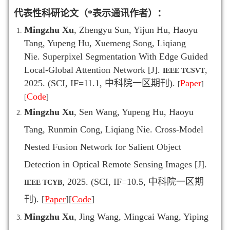
代表性科研论文（*表示通讯作者）：
Mingzhu Xu
, Zhengyu Sun, Yijun Hu, Haoyu
Tang, Yupeng Hu, Xuemeng Song, Liqiang
Nie. Superpixel Segmentation With Edge Guided
Local-Global Attention Network [J].
,
IEEE TCSVT
2025.
(SCI, IF=11.1, 中科院一区期刊).
Paper
[
]
Code
[
]
Mingzhu Xu
, Sen Wang, Yupeng Hu, Haoyu
Tang, Runmin Cong, Liqiang Nie. Cross-Model
Nested Fusion Network for Salient Object
Detection in Optical Remote Sensing Images [J].
, 2025. (SCI, IF=10.5, 中科院一区期
IEEE TCYB
刊).
[
Paper
]
[
Code
]
Mingzhu Xu
, Jing Wang, Mingcai Wang, Yiping