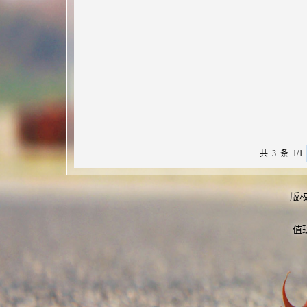
共 3 条 1/1
版
值