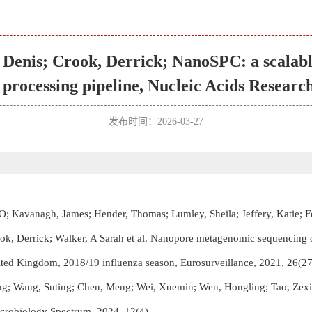
, Denis; Crook, Derrick; NanoSPC: a scalable
processing pipeline, Nucleic Acids Resear
发布时间：2026-03-27
; Kavanagh, James; Hender, Thomas; Lumley, Sheila; Jeffery, Katie; F
ok, Derrick; Walker, A Sarah et al. Nanopore metagenomic sequencing of
nited Kingdom, 2018/19 influenza season, Eurosurveillance, 2021, 26(27
ng; Wang, Suting; Chen, Meng; Wei, Xuemin; Wen, Hongling; Tao, Zexin
icrobiology Spectrum, 2024, 12(4)