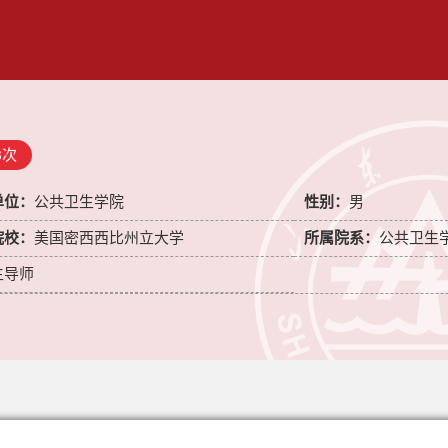
8
次
单位：
公共卫生学院
性别：
男
院校：
美国密西西比州立大学
所属院系：
公共卫生
生导师