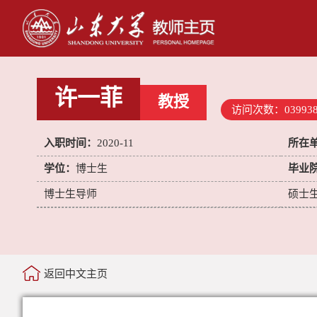
许一菲
教授
访问次数：
03993
入职时间：
2020-11
所在
学位：
博士生
毕业
博士生导师
硕士
返回中文主页