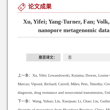
论文成果
Xu, Yifei; Yang-Turner, Fan; Volk
nanopore metagenomic data 
是否译文：
否
上一条：
Xu, Yifei; Lewandowski, Kuiama; Downs, Louise O
Marcus; Vipond, Richard; Carroll, Miles; Peto, Timothy; Cro
diagnosis, drug resistance and nosocomial transmission, U
下一条：
Wang, Yuhao; Lin, Xiaojuan; Li, Chao; Liu, Guifa
diversity of mosquitoes from Shandong Province, China, M