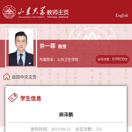
English
许一菲
教授
039939
访问次数：
次
所属院系：公共卫生学院
返回中文主页
学生信息
麻泽鹏
发布时间：2023-09-23 点击次数：
351