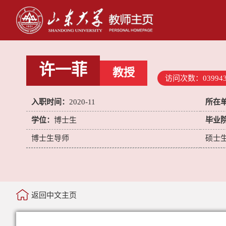
许一菲
教授
访问次数：
03994
入职时间：
2020-11
所在
学位：
博士生
毕业
博士生导师
硕士
返回中文主页