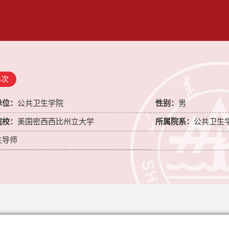
3
次
单位：
公共卫生学院
性别：
男
院校：
美国密西西比州立大学
所属院系：
公共卫生
生导师