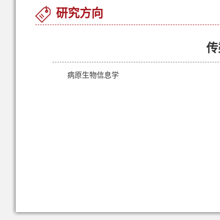
研究方向
传
病原生物信息学