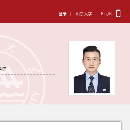
登录
|
山东大学
|
English
学院