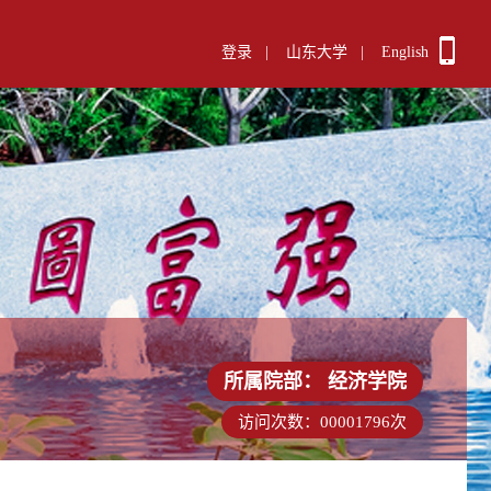
登录
|
山东大学
|
English
所属院部：
经济学院
访问次数：
00001796
次