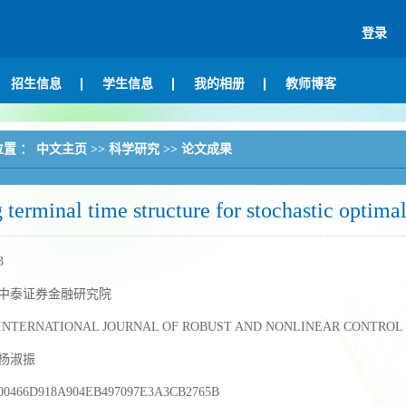
登录
招生信息
学生信息
我的相册
教师博客
位置 ：
中文主页
>>
科学研究
>>
论文成果
 terminal time structure for stochastic optima
3
中泰证券金融研究院
INTERNATIONAL JOURNAL OF ROBUST AND NONLINEAR CONTROL
杨淑振
00466D918A904EB497097E3A3CB2765B