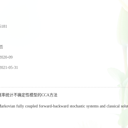
5181
否
2020-09
2021-05-31
概率统计不确定性模型的CCA方法
rkovian fully coupled forward-backward stochastic systems and classical sol