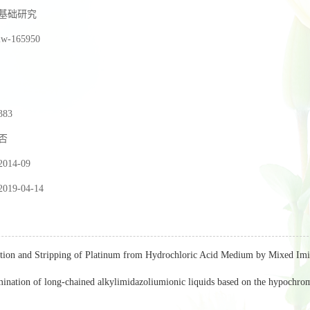
基础研究
lw-165950
383
否
2014-09
2019-04-14
tion and Stripping of Platinum from Hydrochloric Acid Medium by Mixed Imi
ination of long-chained alkylimidazoliumionic liquids based on the hypochrom