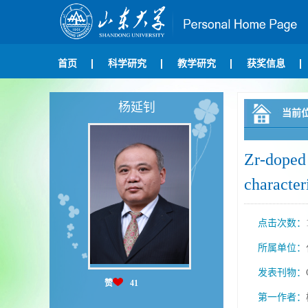
首页
科学研究
教学研究
获奖信息
杨延钊
当前
Zr-doped 
character
点击次数：
所属单位：
发表刊物：
赞
41
第一作者：