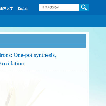
山东大学
English
rons: One-pot synthesis,
O oxidation