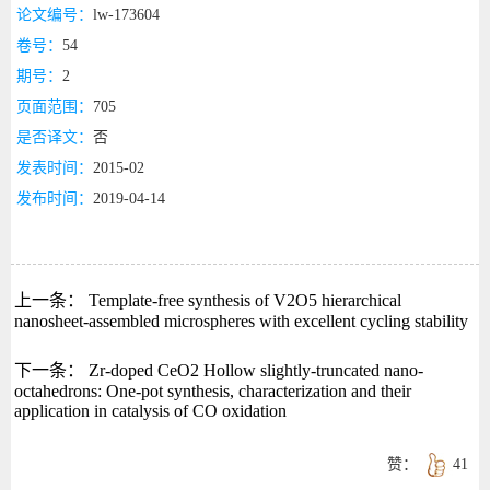
论文编号：
lw-173604
卷号：
54
期号：
2
页面范围：
705
是否译文：
否
发表时间：
2015-02
发布时间：
2019-04-14
上一条：
Template-free synthesis of V2O5 hierarchical
nanosheet-assembled microspheres with excellent cycling stability
下一条：
Zr-doped CeO2 Hollow slightly-truncated nano-
octahedrons: One-pot synthesis, characterization and their
application in catalysis of CO oxidation
赞：
41