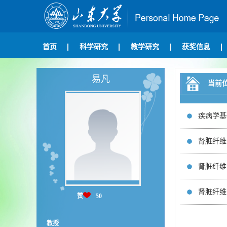
首页
科学研究
教学研究
获奖信息
易凡
当前
疾病学基
肾脏纤维
肾脏纤维
肾脏纤维
赞
50
教授