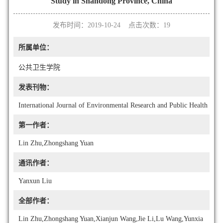
Study in Shandong Province, China
发布时间：2019-10-24 点击次数：
19
所属单位：
公共卫生学院
发表刊物：
International Journal of Environmental Research and Public Health
第一作者：
Lin Zhu,Zhongshang Yuan
通讯作者：
Yanxun Liu
全部作者：
Lin Zhu,Zhongshang Yuan,Xianjun Wang,Jie Li,Lu Wang,Yunxia