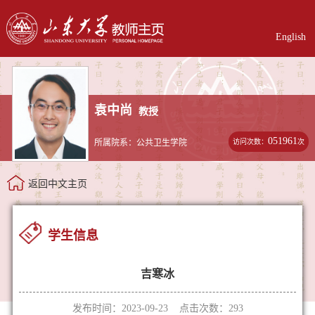
English
袁中尚
教授
051961
访问次数：
次
所属院系：公共卫生学院
返回中文主页
学生信息
吉寒冰
发布时间：2023-09-23 点击次数：
293