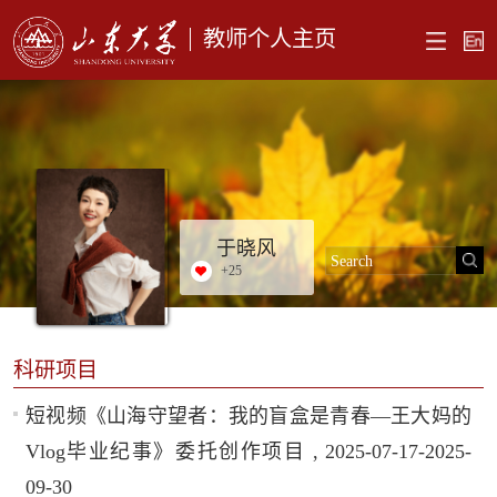
教师个人主页
于晓风
+
25
科研项目
短视频《山海守望者：我的盲盒是青春—王大妈的
Vlog毕业纪事》委托创作项目 , 2025-07-17-2025-
09-30