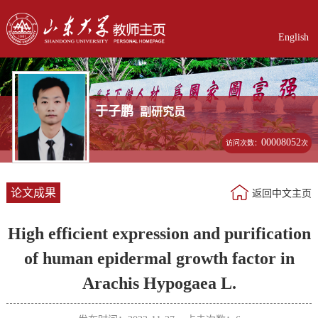
English
于子鹏
副研究员
00008052
访问次数：
次
论文成果
返回中文主页
High efficient expression and purification
of human epidermal growth factor in
Arachis Hypogaea L.