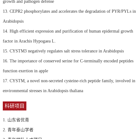
growth and pathogen defense
13. CEPR2 phosphorylates and accelerates the degradation of PYR/PYLs in
Arabidopsis
14. High efficient expression and purification of human epidermal growth
factor in Arachis Hypogaea L.
15. CYSTM3 negatively regulates salt stress tolerance in Arabidopsis
16. The importance of conserved serine for C-terminally encoded peptides
function exertion in apple
17. CYSTM, a novel non-secreted cysteine-rich peptide family, involved in
environmental stresses in Arabidopsis thaliana
科研项目
1. 山东省优青
2. 青年泰山学者