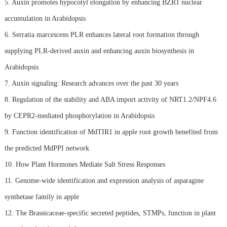
5. Auxin promotes hypocotyl elongation by enhancing BZR1 nuclear
accumulation in Arabidopsis
6. Serratia marcescens PLR enhances lateral root formation through
supplying PLR-derived auxin and enhancing auxin biosynthesis in
Arabidopsis
7. Auxin signaling: Research advances over the past 30 years
8. Regulation of the stability and ABA import activity of NRT1.2/NPF4.6
by CEPR2-mediated phosphorylation in Arabidopsis
9. Function identification of MdTIR1 in apple root growth benefited from
the predicted MdPPI network
10. How Plant Hormones Mediate Salt Stress Responses
11. Genome-wide identification and expression analysis of asparagine
synthetase family in apple
12. The Brassicaceae-specific secreted peptides, STMPs, function in plant