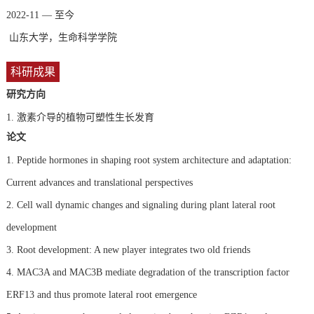
2022-11 — 至今
山东大学，生命科学学院
科研成果
研究方向
1.
激素介导的植物可塑性生长发育
论文
1. Peptide hormones in shaping root system architecture and adaptation:
Current advances and translational perspectives
2. Cell wall dynamic changes and signaling during plant lateral root
development
3. Root development: A new player integrates two old friends
4. MAC3A and MAC3B mediate degradation of the transcription factor
ERF13 and thus promote lateral root emergence