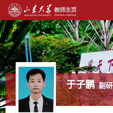
于子鹏
副研