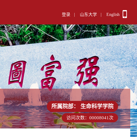
登录
|
山东大学
|
English
所属院部：
生命科学学院
访问次数：
00008041
次