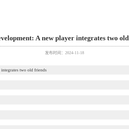
velopment: A new player integrates two old
发布时间：2024-11-18
integrates two old friends