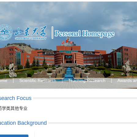
ome
Scientific Research
Teaching Research
Awards a
search Focus
药学类其他专业
cation Background