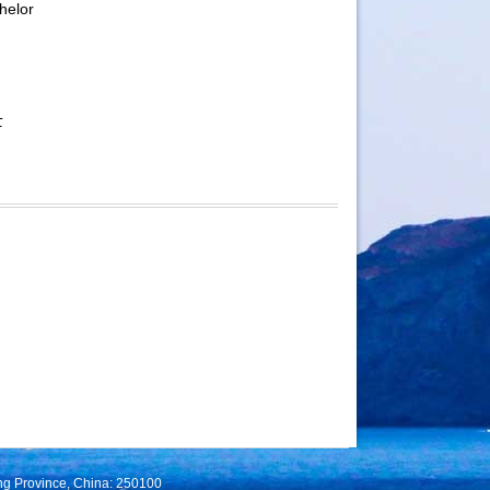
elor
士
ng Province, China: 250100