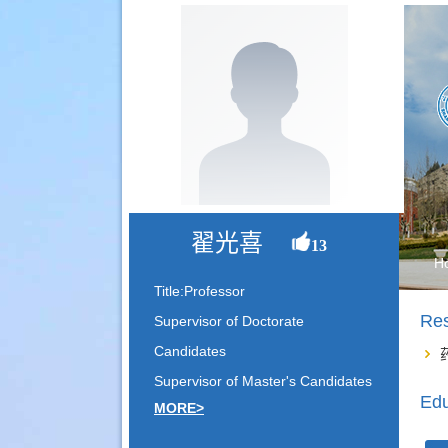
翟光喜
13
H
Title:Professor
Re
Supervisor of Doctorate
Candidates
Supervisor of Master's Candidates
Edu
MORE>