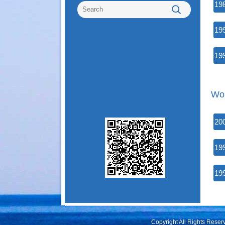
19
19
19
Wor
20
19
19
Copyright All Rights Rese