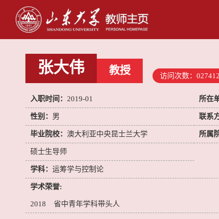
张大伟
教授
访问次数：
02741
入职时间：
2019-01
所在
性别：
男
联系
毕业院校：
澳大利亚中央昆士兰大学
所属
硕士生导师
学科：
运筹学与控制论
学术荣誉:
2018 省中青年学科带头人