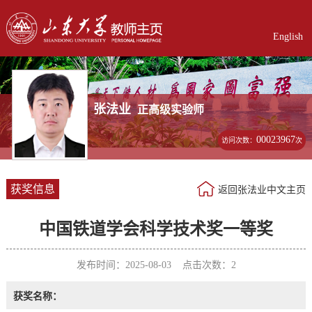
English
张法业
正高级实验师
00023967
访问次数：
次
获奖信息
返回张法业中文主页
中国铁道学会科学技术奖一等奖
发布时间：2025-08-03 点击次数：
2
获奖名称：