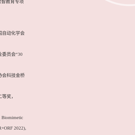
数智教育专项
国自动化学会
委员会“30
协会科技金桥
二等奖，
 Biomimetic
IR+ORF 2022),