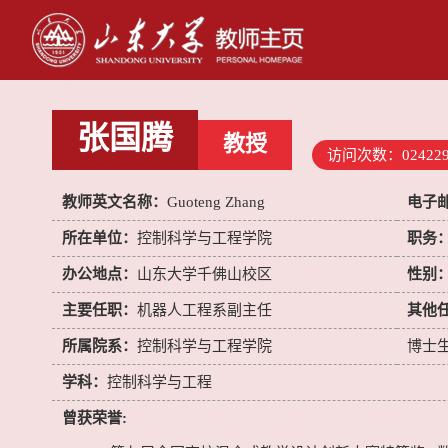
张国腾
教授
访问次数：
02422
教师英文名称：
Guoteng Zhang
电子
所在单位：
控制科学与工程学院
职务
办公地点：
山东大学千佛山校区
性别
主要任职：
机器人工程系副主任
其他
所属院系：
控制科学与工程学院
博士
学科：
控制科学与工程
曾获荣誉: