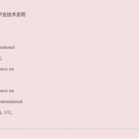
学会技术发明
national
4；
ence on
ence on
nternational
), 1/5；