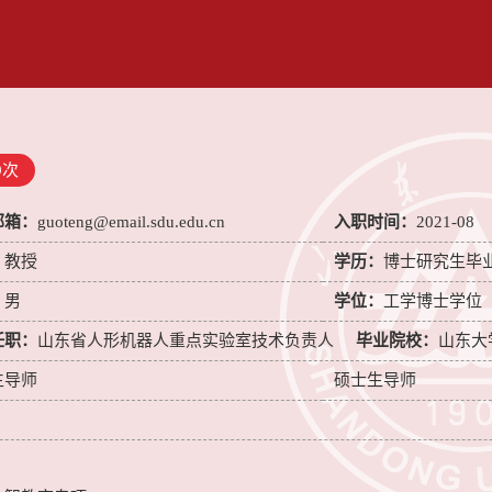
9
次
邮箱：
guoteng@email.sdu.edu.cn
入职时间：
2021-08
：
教授
学历：
博士研究生毕
：
男
学位：
工学博士学位
任职：
山东省人形机器人重点实验室技术负责人
毕业院校：
山东大
生导师
硕士生导师