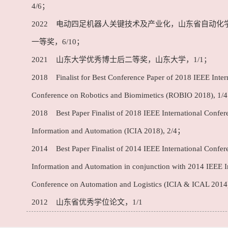
4/6；
2022 电动四足机器人关键技术及产业化，山东省自动化
一等奖，6/10；
2021 山东大学优秀博士后二等奖，山东大学，1/1；
2018 Finalist for Best Conference Paper of 2018 IEEE Inter
Conference on Robotics and Biomimetics (ROBIO 2018), 1/
2018 Best Paper Finalist of 2018 IEEE International Confer
Information and Automation (ICIA 2018), 2/4；
2014 Best Paper Finalist of 2014 IEEE International Confer
Information and Automation in conjunction with 2014 IEEE I
Conference on Automation and Logistics (ICIA & ICAL 2014
2012 山东省优秀学位论文，1/1