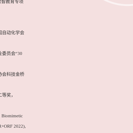
数智教育专项
国自动化学会
委员会“30
协会科技金桥
二等奖，
 Biomimetic
IR+ORF 2022),