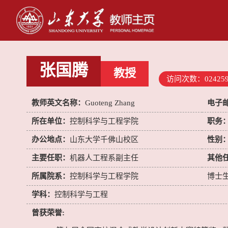
张国腾
教授
访问次数：
02425
教师英文名称：
Guoteng Zhang
电子
所在单位：
控制科学与工程学院
职务
办公地点：
山东大学千佛山校区
性别
主要任职：
机器人工程系副主任
其他
所属院系：
控制科学与工程学院
博士
学科：
控制科学与工程
曾获荣誉: