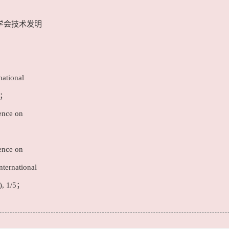
学会技术发明
national
4；
ence on
ence on
nternational
), 1/5；