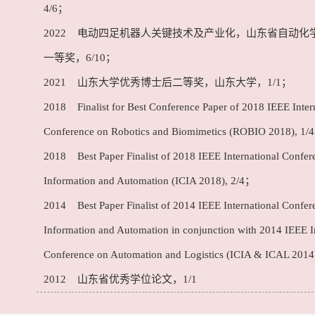
4/6；
2022 电动四足机器人关键技术及产业化，山东省自动化
一等奖，6/10；
2021 山东大学优秀博士后二等奖，山东大学，1/1；
2018 Finalist for Best Conference Paper of 2018 IEEE Inter
Conference on Robotics and Biomimetics (ROBIO 2018), 1/
2018 Best Paper Finalist of 2018 IEEE International Confer
Information and Automation (ICIA 2018), 2/4；
2014 Best Paper Finalist of 2014 IEEE International Confer
Information and Automation in conjunction with 2014 IEEE I
Conference on Automation and Logistics (ICIA & ICAL 2014
2012 山东省优秀学位论文，1/1