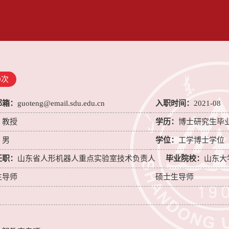
9
次
邮箱：
guoteng@email.sdu.edu.cn
入职时间：
2021-08
：
教授
学历：
博士研究生毕
：
男
学位：
工学博士学位
任职：
山东省人形机器人重点实验室技术负责人
毕业院校：
山东大
生导师
硕士生导师